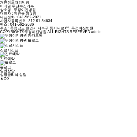
개인정보처리방침
이메일 무단수집거부
상호명 : 두정이진병원
대표자 : 이인규 외 3명
대표전화 :
041-562-2021
사업자등록번호 :
312-91-84634
팩스 :
041-562-2036
주소 : 충청남도 천안시 서북구 동서대로 65, 두정이진병원
COPYRIGHT©두정이진병원 ALL RIGHTS RESERVED.
admin
진료시간표
진료예약
블로그
일반상담
성장클리닉 상담
▲
top