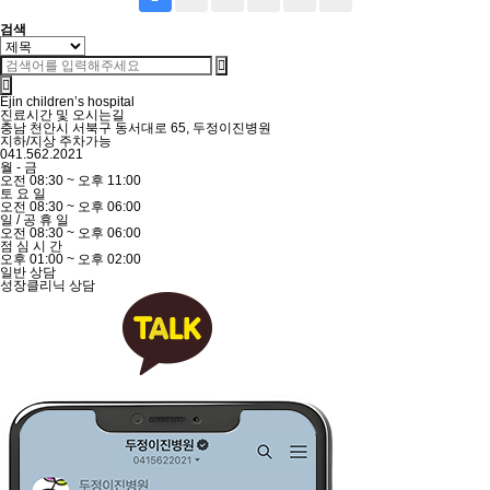
검색
Ejin children’s hospital
진료시간 및 오시는길
충남 천안시 서북구 동서대로 65, 두정이진병원
지하/지상 주차가능
041.562.2021
월
-
금
오전
08:30
~
오후
11:00
토
요
일
오전
08:30
~
오후
06:00
일
/
공
휴
일
오전
08:30
~
오후
06:00
점
심
시
간
오후
01:00
~
오후
02:00
일반 상담
성장클리닉 상담