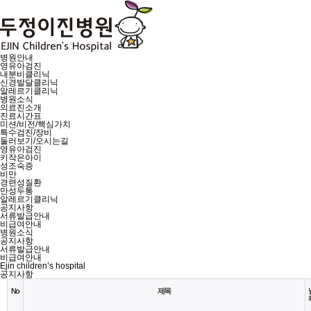
병원안내
영유아검진
내분비클리닉
신경발달클리닉
알레르기클리닉
병원소식
의료진소개
진료시간표
미션/비전/핵심가치
특수검진/장비
둘러보기/오시는길
영유아검진
키작은아이
성조숙증
비만
경련성질환
만성두통
알레르기클리닉
공지사항
서류발급안내
비급여안내
병원소식
공지사항
서류발급안내
비급여안내
Ejin children’s hospital
공지사항
No
제목