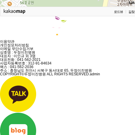
로드뷰
길찾
이용약관
개인정보처리방침
이메일 무단수집거부
상호명 : 두정이진병원
대표자 : 이인규 외 3명
대표전화 :
041-562-2021
사업자등록번호 :
312-91-84634
팩스 :
041-562-2036
주소 : 충청남도 천안시 서북구 동서대로 65, 두정이진병원
COPYRIGHT©두정이진병원 ALL RIGHTS RESERVED.
admin