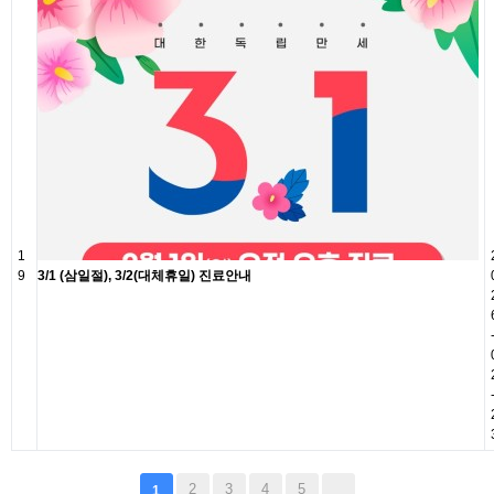
1
9
3/1 (삼일절), 3/2(대체휴일) 진료안내
2
3
4
5
1