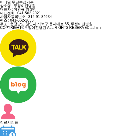
이메일 무단수집거부
상호명 : 두정이진병원
대표자 : 이인규 외 3명
대표전화 :
041-562-2021
사업자등록번호 :
312-91-84634
팩스 :
041-562-2036
주소 : 충청남도 천안시 서북구 동서대로 65, 두정이진병원
COPYRIGHT©두정이진병원 ALL RIGHTS RESERVED.
admin
진료시간표