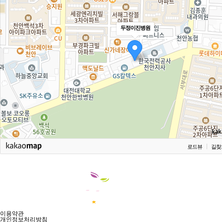
두정이진병원
로드뷰
길찾
이용약관
개인정보처리방침