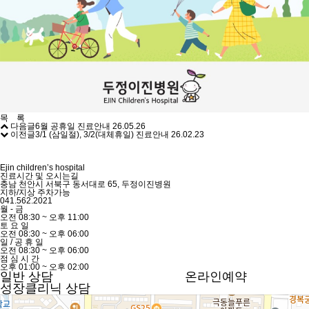
목 록
다음글
6월 공휴일 진료안내
26.05.26
이전글
3/1 (삼일절), 3/2(대체휴일) 진료안내
26.02.23
Ejin children’s hospital
진료시간 및 오시는길
충남 천안시 서북구 동서대로 65, 두정이진병원
지하/지상 주차가능
041.562.2021
월
-
금
오전
08:30
~
오후
11:00
토
요
일
오전
08:30
~
오후
06:00
일
/
공
휴
일
오전
08:30
~
오후
06:00
점
심
시
간
오후
01:00
~
오후
02:00
일반 상담
온라인예약
성장클리닉 상담