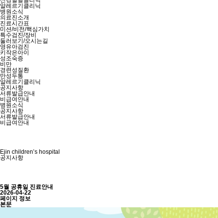
신경발달클리닉
알레르기클리닉
병원소식
의료진소개
진료시간표
미션/비전/핵심가치
특수검진/장비
둘러보기/오시는길
영유아검진
키작은아이
성조숙증
비만
경련성질환
만성두통
알레르기클리닉
공지사항
서류발급안내
비급여안내
병원소식
공지사항
서류발급안내
비급여안내
Ejin children’s hospital
공지사항
5월 공휴일 진료안내
2026-04-22
페이지 정보
본문